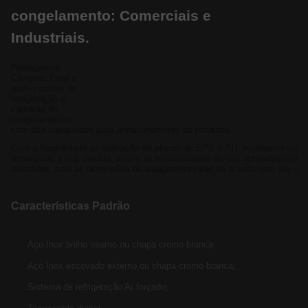
congelamento: Comerciais e
Industriais.
Fornecemos
Câmaras Frias e
walkin cooller de
refrigeração e
camaras de
congelamentos,
com alta capacidade para armazenamento de produtos.
Com a flexibilidade de utilização de placas de EPS e PU, montamos sua
dimensões e sob medida, assim as necessidades de seu estabeleciment
atendidas, pois as dimensões do equipamento são de acordo com seu es
Características Padrão
Aço Inox brilho interno ou chapa cromo branca;
Aço Inox escovado externo ou chapa cromo branca;
Sistema de refrigeração Ar forçado;