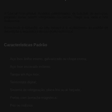
A Glacial Inox produz modelos padronizados de balcões de serviços,
podendo estas serem refrigeradas ou secas. Traga sua ideia e nós
realizamos.
Adequando o tamanho ao seu espaço e o acabamento ao padrão de
decoração e arquitetura de seu ponto comercial.
Características Padrão
Aço Inox brilho interno, galvanizado ou chapa croma;
Aço Inox escovado externo;
Tampo em Aço Inox;
Termostata digital;
Sistema de refrigeração, placa fria ou ar forçado;
Portas com borracha magnética;
Pés ou rodízios.